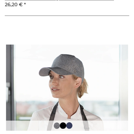
26,20 €
*