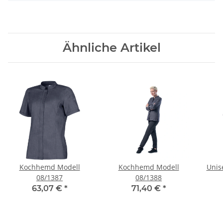
Ähnliche Artikel
Kochhemd Modell
Kochhemd Modell
Unis
08/1387
08/1388
63,07 €
*
71,40 €
*