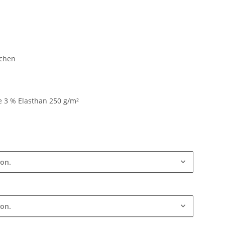
schen
 3 % Elasthan 250 g/m²
ion.
ion.