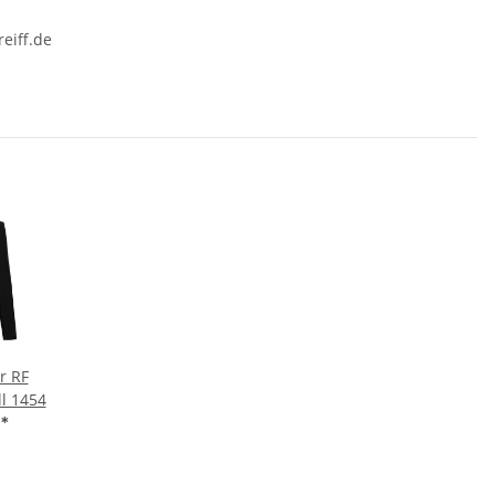
eiff.de
r RF
l 1454
€
*