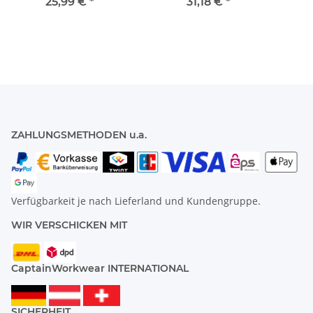
Baumwolle
25,99 €
*
31,18 €
*
ZAHLUNGSMETHODEN u.a.
Verfügbarkeit je nach Lieferland und Kundengruppe.
WIR VERSCHICKEN MIT
CaptainWorkwear INTERNATIONAL
SICHERHEIT