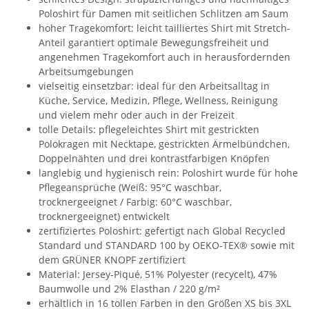
Poloshirt für Damen mit seitlichen Schlitzen am Saum
hoher Tragekomfort: leicht tailliertes Shirt mit Stretch-
Anteil garantiert optimale Bewegungsfreiheit und
angenehmen Tragekomfort auch in herausfordernden
Arbeitsumgebungen
vielseitig einsetzbar: ideal für den Arbeitsalltag in
Küche, Service, Medizin, Pflege, Wellness, Reinigung
und vielem mehr oder auch in der Freizeit
tolle Details: pflegeleichtes Shirt mit gestrickten
Polokragen mit Necktape, gestrickten Ärmelbündchen,
Doppelnähten und drei kontrastfarbigen Knöpfen
langlebig und hygienisch rein: Poloshirt wurde für hohe
Pflegeansprüche (Weiß: 95°C waschbar,
trocknergeeignet / Farbig: 60°C waschbar,
trocknergeeignet) entwickelt
zertifiziertes Poloshirt: gefertigt nach Global Recycled
Standard und STANDARD 100 by OEKO-TEX® sowie mit
dem GRÜNER KNOPF zertifiziert
Material: Jersey-Piqué, 51% Polyester (recycelt), 47%
Baumwolle und 2% Elasthan / 220 g/m²
erhältlich in 16 tollen Farben in den Größen XS bis 3XL