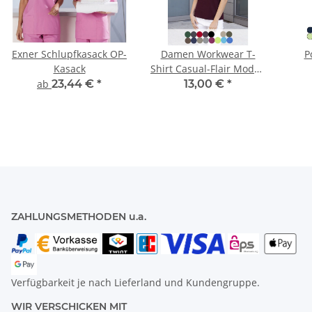
Exner Schlupfkasack OP-
Damen Workwear T-
P
Kasack
Shirt Casual-Flair Modell
TF5
ab
23,44 €
*
13,00 €
*
ZAHLUNGSMETHODEN u.a.
Verfügbarkeit je nach Lieferland und Kundengruppe.
WIR VERSCHICKEN MIT