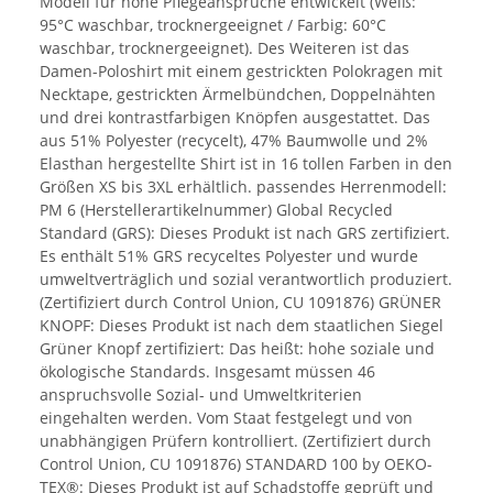
Modell für hohe Pflegeansprüche entwickelt (Weiß:
95°C waschbar, trocknergeeignet / Farbig: 60°C
waschbar, trocknergeeignet). Des Weiteren ist das
Damen-Poloshirt mit einem gestrickten Polokragen mit
Necktape, gestrickten Ärmelbündchen, Doppelnähten
und drei kontrastfarbigen Knöpfen ausgestattet. Das
aus 51% Polyester (recycelt), 47% Baumwolle und 2%
Elasthan hergestellte Shirt ist in 16 tollen Farben in den
Größen XS bis 3XL erhältlich. passendes Herrenmodell:
PM 6 (Herstellerartikelnummer) Global Recycled
Standard (GRS): Dieses Produkt ist nach GRS zertifiziert.
Es enthält 51% GRS recyceltes Polyester und wurde
umweltverträglich und sozial verantwortlich produziert.
(Zertifiziert durch Control Union, CU 1091876) GRÜNER
KNOPF: Dieses Produkt ist nach dem staatlichen Siegel
Grüner Knopf zertifiziert: Das heißt: hohe soziale und
ökologische Standards. Insgesamt müssen 46
anspruchsvolle Sozial- und Umweltkriterien
eingehalten werden. Vom Staat festgelegt und von
unabhängigen Prüfern kontrolliert. (Zertifiziert durch
Control Union, CU 1091876) STANDARD 100 by OEKO-
TEX®: Dieses Produkt ist auf Schadstoffe geprüft und