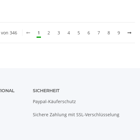
0 von 346
1
2
3
4
5
6
7
8
9
TIONAL
SICHERHEIT
Paypal-Käuferschutz
Sichere Zahlung mit SSL-Verschlüsselung