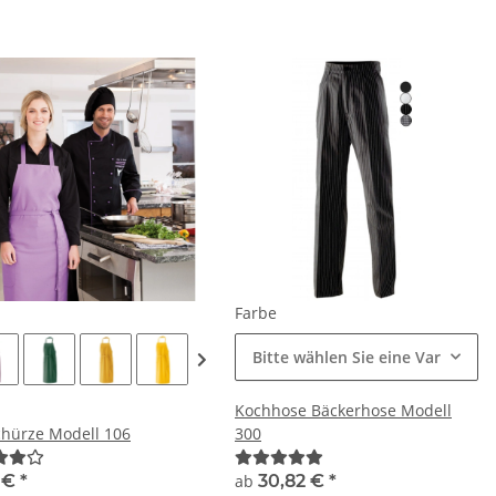
e
Farbe
Bitte wählen Sie eine Variation.
Kochhose Bäckerhose Modell
chürze Modell 106
300
7 €
*
ab
30,82 €
*