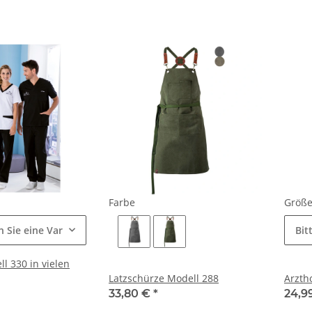
Farbe
Größ
n Sie eine Variation.
Bit
l 330 in vielen
Latzschürze Modell 288
Arzth
33,80 €
*
24,9