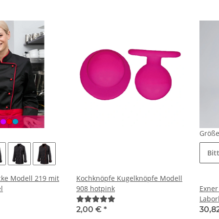
Größ
Bit
ke Modell 219 mit
Kochknöpfe Kugelknöpfe Modell
l
908 hotpink
Exner
Labor
Baumw
2,00 €
*
30,8