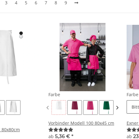
3
4
5
6
7
8
9
Farbe
Farb
Bit
Vorbinder Modell 100 80x45 cm
Exner
C 80x80cm
ab
5,36 €
*
ab
23