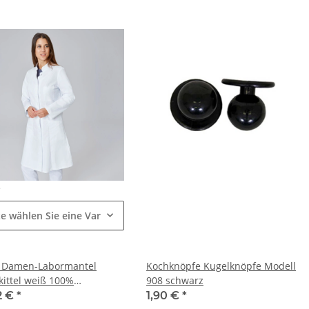
e
te wählen Sie eine Variation.
 Damen-Labormantel
Kochknöpfe Kugelknöpfe Modell
kittel weiß 100%
908 schwarz
olle XS-5XL
2 €
*
1,90 €
*