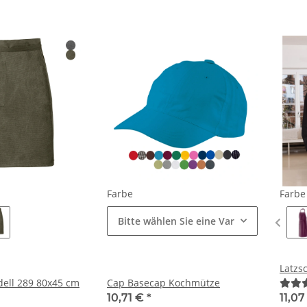
Farbe
Farb
Bitte wählen Sie eine Variation.
Latzs
ell 289 80x45 cm
Cap Basecap Kochmütze
10,71 €
*
11,0