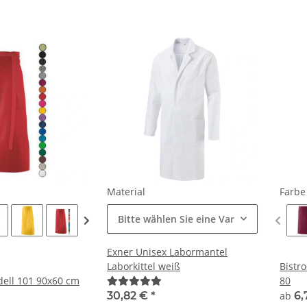
Material
Farb
Bitte wählen Sie eine Variation.
Exner Unisex Labormantel
Laborkittel weiß
Bistr
ell 101 90x60 cm
80
30,82 €
*
ab
6,