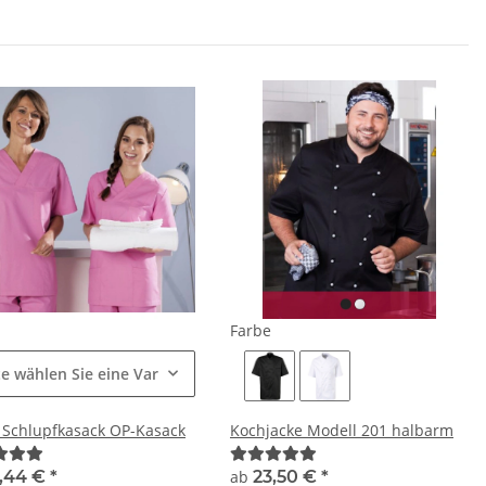
e
Farbe
te wählen Sie eine Variation.
 Schlupfkasack OP-Kasack
Kochjacke Modell 201 halbarm
,44 €
*
ab
23,50 €
*