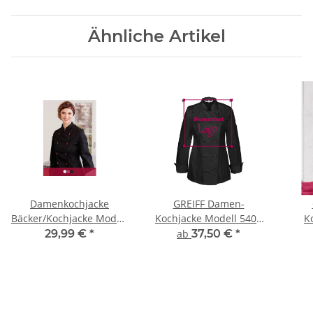
Ähnliche Artikel
Damenkochjacke
GREIFF Damen-
Bäcker/Kochjacke Modell
Kochjacke Modell 5407
K
214 langarm
schwarz Gr. L mit
29,99 €
*
ab
37,50 €
*
Stickerei