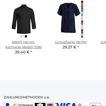
GREIFF Herren-
Schlupfjacke 08/769
Sch
Kochjacke Modell 5580
29,27 €
*
39,40 €
*
ZAHLUNGSMETHODEN u.a.