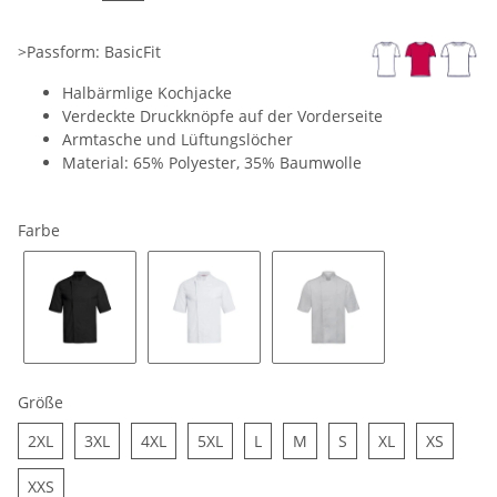
>Passform: BasicFit
Halbärmlige Kochjacke
Verdeckte Druckknöpfe auf der Vorderseite
Armtasche und Lüftungslöcher
Material: 65% Polyester, 35% Baumwolle
Farbe
schwarz
weiss
lichtgrau
Größe
2XL
3XL
4XL
5XL
L
M
S
XL
XS
2XL
3XL
4XL
5XL
L
M
S
XL
XS
XXS
XXS