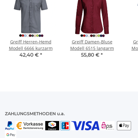
Greiff Herren-Hemd
Greiff Damen-Bluse
Gr
Modell 6666 kurzarm
Modell 6515 langarm
Mo
42,40 €
*
55,80 €
*
ZAHLUNGSMETHODEN u.a.