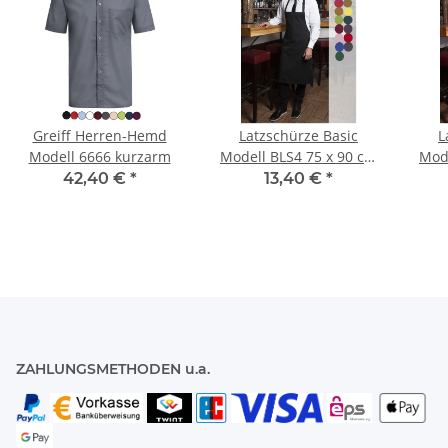
Greiff Herren-Hemd
Latzschürze Basic
L
Modell 6666 kurzarm
Modell BLS4 75 x 90 cm
Mode
mit Schnalle
mit 
42,40 €
*
13,40 €
*
ZAHLUNGSMETHODEN u.a.