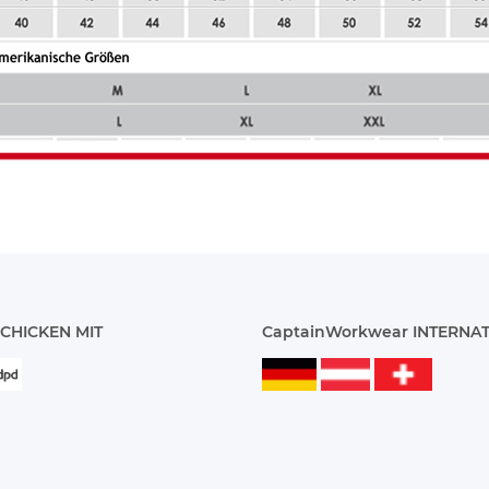
CHICKEN MIT
CaptainWorkwear INTERNA