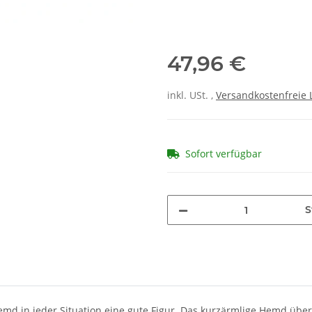
47,96 €
inkl. USt. ,
Versandkostenfreie 
Sofort verfügbar
S
d in jeder Situation eine gute Figur. Das kurzärmlige Hemd über