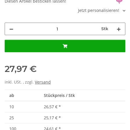
Diesen Artikel besticken lassen!
Jetzt personalisieren!
Stk
27,97 €
inkl. USt. , zzgl.
Versand
ab
Stückpreis / Stk
10
26,57 €
*
25
25,17 €
*
100
24,61 €
*