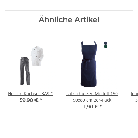
Ähnliche Artikel
Herren Kochset BASIC
Latzschürzen Modell 150
Jea
90x80 cm 2er-Pack
13
59,90 €
*
11,90 €
*