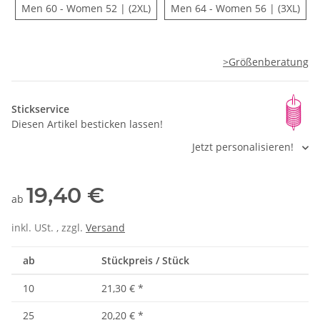
Men 60 - Women 52 | (2XL)
Men 
Men 60 - Women 52 | (2XL)
Men 64 - Women 56 | (3XL)
>Größenberatung
Stickservice
Diesen Artikel besticken lassen!
Jetzt personalisieren!
19,40 €
ab
inkl. USt. , zzgl.
Versand
ab
Stückpreis / Stück
10
21,30 €
*
25
20,20 €
*