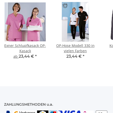
Exner Schlupfkasack OP-
OP-Hose Modell 330 in
K
Kasack
vielen Farben
ab
23,44 €
*
23,44 €
*
ZAHLUNGSMETHODEN u.a.