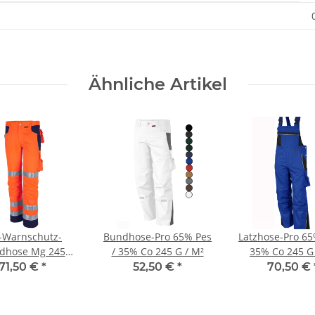
Ähnliche Artikel
-Warnschutz-
Bundhose-Pro 65% Pes
Latzhose-Pro 65
dhose Mg 245
/ 35% Co 245 G / M²
35% Co 245 G
G/Qm
71,50 €
*
52,50 €
*
70,50 €