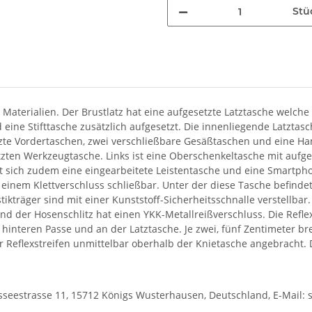
Stü
 Materialien. Der Brustlatz hat eine aufgesetzte Latztasche welche 
 eine Stifttasche zusätzlich aufgesetzt. Die innenliegende Latztas
zte Vordertaschen, zwei verschließbare Gesäßtaschen und eine Ham
tzten Werkzeugtasche. Links ist eine Oberschenkeltasche mit auf
ndet sich zudem eine eingearbeitete Leistentasche und eine Smartph
t einem Klettverschluss schließbar. Unter der diese Tasche befindet
Elastikträger sind mit einer Kunststoff-Sicherheitsschnalle verste
nd der Hosenschlitz hat einen YKK-Metallreißverschluss. Die Reflex
hinteren Passe und an der Latztasche. Je zwei, fünf Zentimeter bre
r Reflexstreifen unmittelbar oberhalb der Knietasche angebracht. Di
eestrasse 11, 15712 Königs Wusterhausen, Deutschland, E-Mail: 