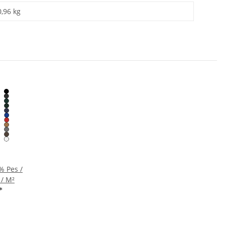
0,96 kg
% Pes /
 / M²
*