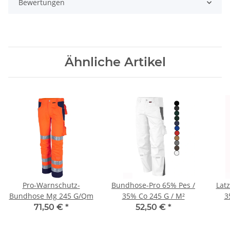
Bewertungen
Ähnliche Artikel
Pro-Warnschutz-
Bundhose-Pro 65% Pes /
Lat
Bundhose Mg 245 G/Qm
35% Co 245 G / M²
3
71,50 €
*
52,50 €
*