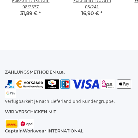
Polo-Shirt 1/2 Arm
Polo-Shirt 1/2 Arm
P
08/2637
08/241
31,89 €
*
16,90 €
*
ZAHLUNGSMETHODEN u.a.
Verfügbarkeit je nach Lieferland und Kundengruppe.
WIR VERSCHICKEN MIT
CaptainWorkwear INTERNATIONAL