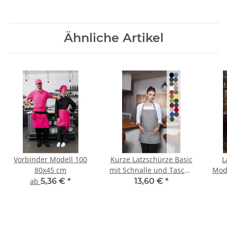
Ähnliche Artikel
Vorbinder Modell 100
Kurze Latzschürze Basic
L
80x45 cm
mit Schnalle und Tasche
Mode
Modell BLS6 75 x 60 cm
ab
5,36 €
*
13,60 €
*