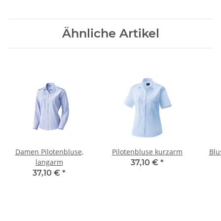
Ähnliche Artikel
Damen Pilotenbluse,
Pilotenbluse kurzarm
Blu
langarm
37,10 €
*
37,10 €
*