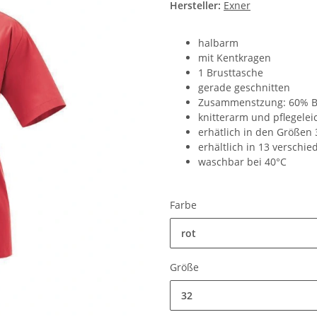
Hersteller:
Exner
halbarm
mit Kentkragen
1 Brusttasche
gerade geschnitten
Zusammenstzung: 60% Ba
knitterarm und pflegelei
erhätlich in den Größen 
erhältlich in 13 verschi
waschbar bei 40°C
Farbe
rot
Größe
32