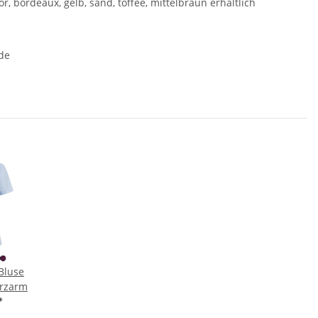
r, bordeaux, gelb, sand, toffee, mittelbraun erhältlich
de
Bluse
urzarm
*