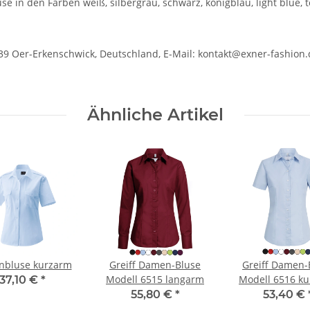
 in den Farben weiß, silbergrau, schwarz, königblau, light blue, to
39 Oer-Erkenschwick, Deutschland, E-Mail: kontakt@exner-fashion.
Ähnliche Artikel
enbluse kurzarm
Greiff Damen-Bluse
Greiff Damen-
Modell 6515 langarm
Modell 6516 k
37,10 €
*
55,80 €
*
53,40 €