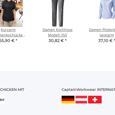
Kurzarm
Damen Kochhose
Damen Piloten
enkochjacke
Modell 350
langarm
Generation JF27
55,90 €
*
30,82 €
*
37,10 €
CHICKEN MIT
CaptainWorkwear INTERNA