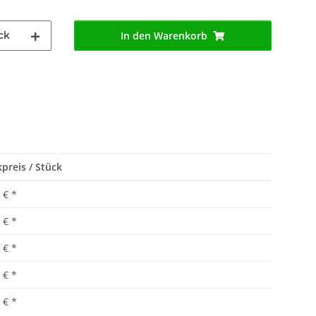
ck
In den Warenkorb
preis / Stück
 €
*
 €
*
 €
*
 €
*
 €
*