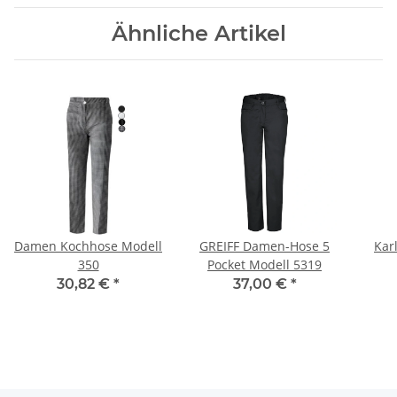
Ähnliche Artikel
Damen Kochhose Modell
GREIFF Damen-Hose 5
Kar
350
Pocket Modell 5319
30,82 €
*
37,00 €
*