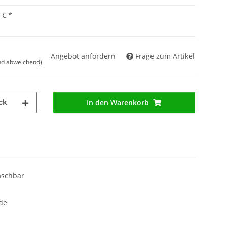
 €
*
Angebot anfordern
Frage zum Artikel
nd abweichend)
ck
In den Warenkorb
waschbar
de