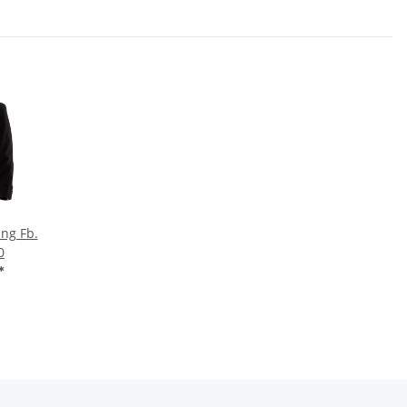
ng Fb.
0
*