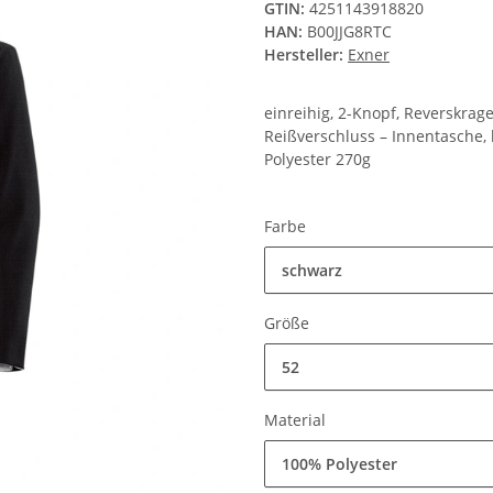
GTIN:
4251143918820
HAN:
B00JJG8RTC
Hersteller:
Exner
einreihig, 2-Knopf, Reverskrage
Reißverschluss – Innentasche
Polyester 270g
Farbe
schwarz
Größe
52
Material
100% Polyester