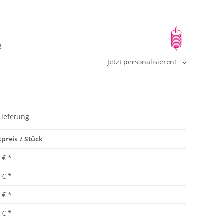
!
Jetzt personalisieren!
Lieferung
preis / Stück
 €
*
 €
*
 €
*
 €
*