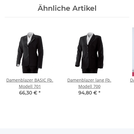
Ähnliche Artikel
Damenblazer BASIC Fb.
Damenblazer lang Fb.
D
Modell 701
Modell 700
66,30 €
*
94,80 €
*