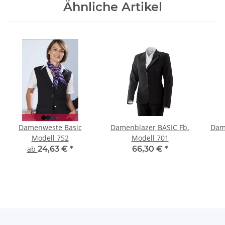
Ähnliche Artikel
Damenweste Basic
Damenblazer BASIC Fb.
Dam
Modell 752
Modell 701
ab
24,63 €
*
66,30 €
*