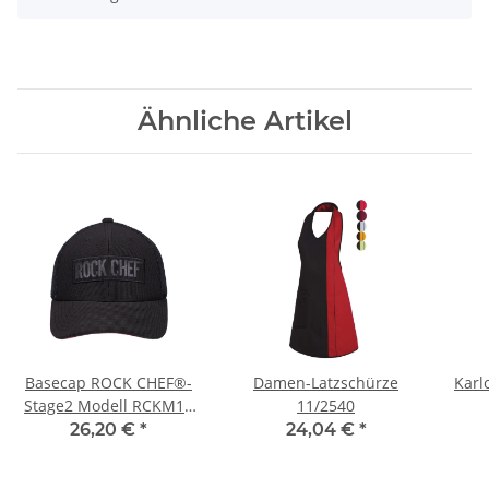
Ähnliche Artikel
Basecap ROCK CHEF®-
Damen-Latzschürze
Karl
Stage2 Modell RCKM15
11/2540
schwarz
26,20 €
*
24,04 €
*