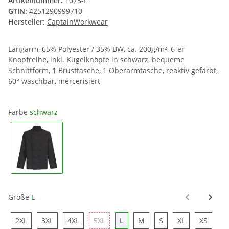
Artikelnummer:
1075-L
GTIN:
4251290999710
Hersteller:
CaptainWorkwear
Langarm, 65% Polyester / 35% BW, ca. 200g/m², 6-er
Knopfreihe, inkl. Kugelknöpfe in schwarz, bequeme
Schnittform, 1 Brusttasche, 1 Oberarmtasche, reaktiv gefärbt,
60° waschbar, mercerisiert
Farbe
schwarz
schwarz
Größe
L
2XL
3XL
4XL
5XL
L
M
S
XL
XS
2XL
3XL
4XL
5XL
L
M
S
XL
XS