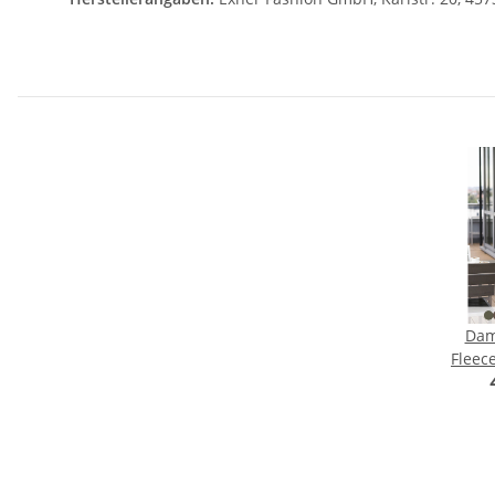
Dam
Fleec