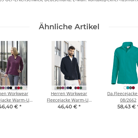
Ähnliche Artikel
en Workwear
Herren Workwear
Da.Fleecejacke
ejacke Warm-Up
Fleecejacke Warm-Up
08/2662
Modell JF22
Modell JM37
46,40 €
*
46,40 €
*
58,43 €