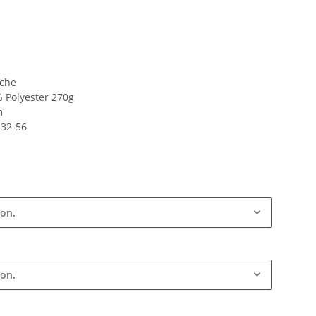
sche
Polyester 270g
m
 32-56
ion.
ion.