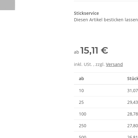
Stickservice
Diesen Artikel besticken lassen
15,11 €
ab
inkl. USt. , zzgl.
Versand
ab
Stück
10
31,07
25
29,43
100
28,78
250
27,80
500
26,81