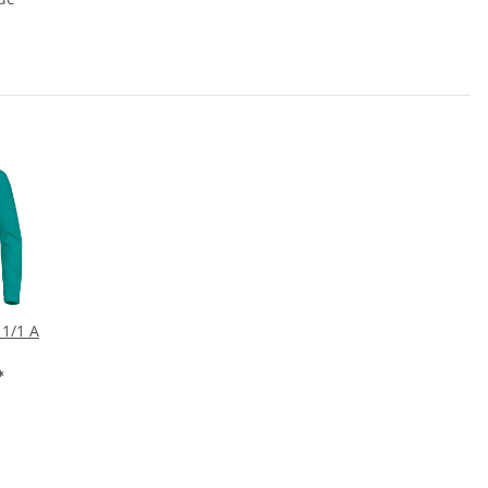
 1/1 A
*