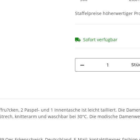
Staffelpreise höherwertiger P
Sofort verfügbar
Stü
fru?cken, 2 Paspel- und 1 Innentasche ist leicht tailliert. Die D
Strech, knitterarm und waschbar bei 30°C. Die modische Damenwes
39 Oer-Erkenschwick, Deutschland, E-Mail: kontakt@exner-fashion.