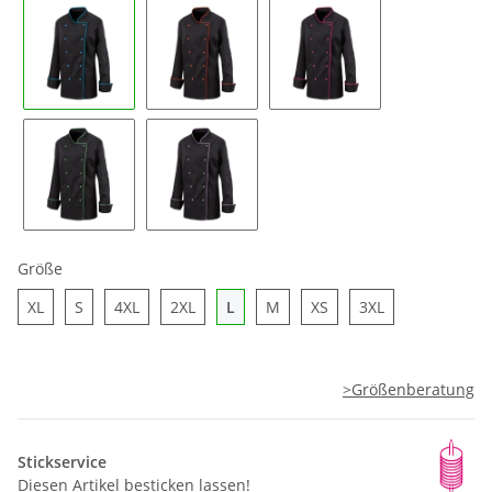
türkis
rot
hotpink
lemon
purple
Größe
XL
S
4XL
2XL
L
M
XS
3XL
XL
S
4XL
2XL
L
M
XS
3XL
>Größenberatung
Stickservice
Diesen Artikel besticken lassen!