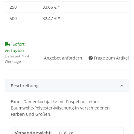
250
33,66 €
*
500
32,47 €
*
Sofort
verfügbar
Lieferzeit:
1 - 4
Angebot anfordern
Frage zum Artikel
Werktage
Beschreibung
Exner Damenkochjacke mit Paspel aus einer
Baumwolle-Polyester-Mischung in verschiedenen
Farben und Größen.
Produkteigenschaft
Wert
Versandgewicht:
0,35 kg