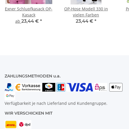
Exner Schlupfkasack OP-
OP-Hose Modell 330 in
P
Kasack
vielen Farben
ab
23,44 €
*
23,44 €
*
ZAHLUNGSMETHODEN u.a.
Verfügbarkeit je nach Lieferland und Kundengruppe.
WIR VERSCHICKEN MIT