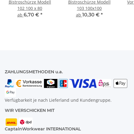
Bistroschürze Modell
Bistroschürze Modell
Vor
102 100 x 80
103 100x100
ab
6,70 €
*
ab
10,30 €
*
ZAHLUNGSMETHODEN u.a.
Verfügbarkeit je nach Lieferland und Kundengruppe.
WIR VERSCHICKEN MIT
CaptainWorkwear INTERNATIONAL