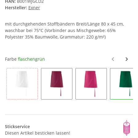
HAN:
B001WJGCD2
Hersteller:
Exner
mit durchgehenden Stoffbändern Breit/Länge 80 x 45 cm,
waschbar bei 75°C (Vorbinder aus Mischgewebe: 65%
Polyester 35% Baumwolle, Grammatur: 220 g/m²)
Farbe
flaschengrün
weiß 100% Baumwolle 215g
bordeaux
hot pink
flasc
Stickservice
Diesen Artikel besticken lassen!