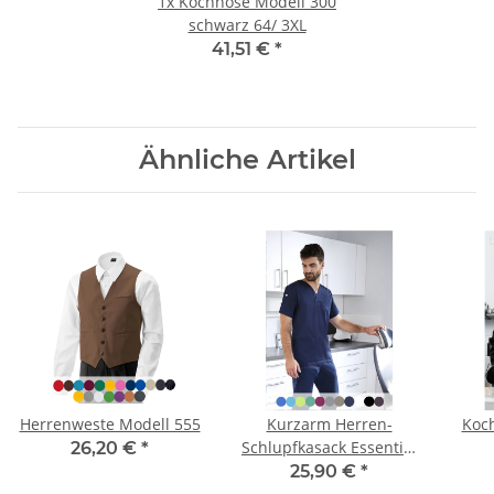
1x
Kochhose Modell 300
schwarz 64/ 3XL
41,51 €
*
Ähnliche Artikel
Herrenweste Modell 555
Kurzarm Herren-
Koch
Schlupfkasack Essential
26,20 €
*
Modell KS65
25,90 €
*