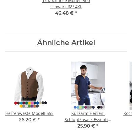
1x
Kochhose Modell 300
schwarz 68/ 4XL
46,48 €
*
Ähnliche Artikel
Herrenweste Modell 555
Kurzarm Herren-
Koch
Schlupfkasack Essential
26,20 €
*
Modell KS65
25,90 €
*