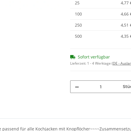
25
4,77 
100
4,66 
250
4,51 
500
4,35 
Sofort verfügbar
Lieferzeit:
1 - 4 Werktage
(DE - Ausla
Stü
cke passend für alle Kochjacken mit Knopflöcher~~~~Zusammensetz