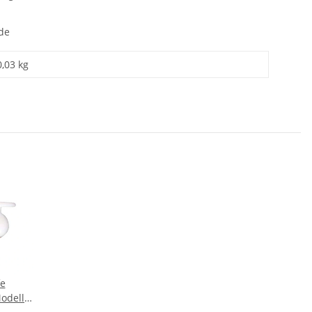
de
0,03 kg
e
odell