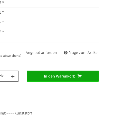
€
*
€
*
€
*
€
*
Angebot anfordern
Frage zum Artikel
nd abweichend)
ck
In den Warenkorb
ung:~~~~Kunststoff