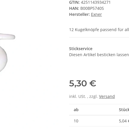
GTIN:
4251143934271
HAN:
B00BP5740S
Hersteller:
Exner
12 Kugelknöpfe passend für a
Stickservice
Diesen Artikel besticken lassen
5,30 €
inkl. USt. , zzgl.
Versand
ab
Stück
10
5,04 