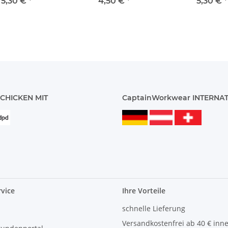
08 weiß mit
908 weiß mit
908 weiß mit 
5,30 €
*
4,50 €
*
5,30 €
*
iederlande
Österreich
CHICKEN MIT
CaptainWorkwear INTERNA
vice
Ihre Vorteile
schnelle Lieferung
Versandkostenfrei ab 40 € inn