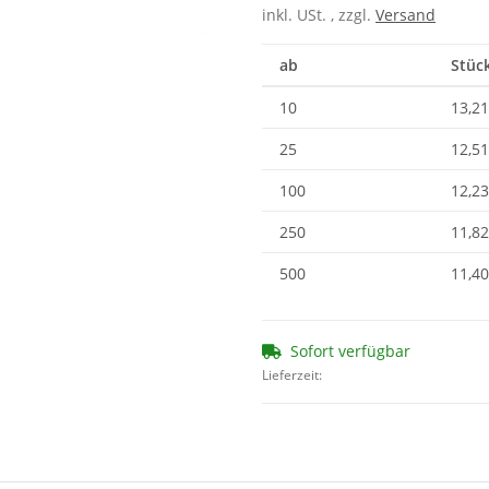
inkl. USt. , zzgl.
Versand
ab
Stück
10
13,21
25
12,51
100
12,23
250
11,82
500
11,40
Sofort verfügbar
Lieferzeit: