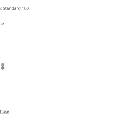
x Standard 100
de
rhose
*