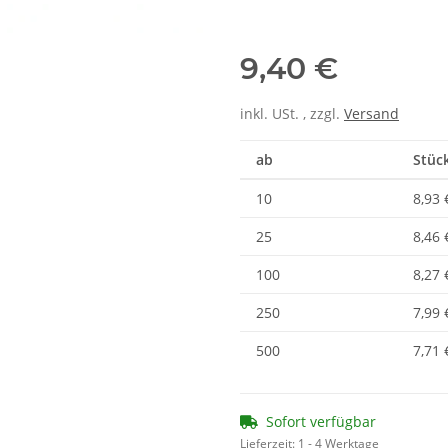
9,40 €
inkl. USt. , zzgl.
Versand
ab
Stück
10
8,93 
25
8,46 
100
8,27 
250
7,99 
500
7,71 
Sofort verfügbar
Lieferzeit:
1 - 4 Werktage