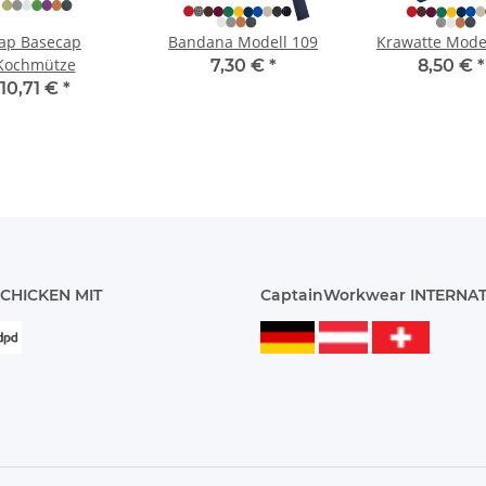
ap Basecap
Bandana Modell 109
Krawatte Mode
Kochmütze
7,30 €
*
8,50 €
*
10,71 €
*
CHICKEN MIT
CaptainWorkwear INTERNA