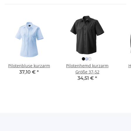
Pilotenbluse kurzarm
Pilotenhemd kurzarm
H
Größe 37-52
37,10 €
*
34,51 €
*