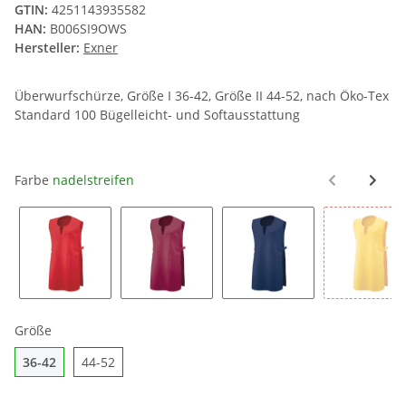
GTIN:
4251143935582
HAN:
B006SI9OWS
Hersteller:
Exner
Überwurfschürze, Größe I 36-42, Größe II 44-52, nach Öko-Tex
Standard 100 Bügelleicht- und Softausstattung
Farbe
nadelstreifen
rot
bordeaux
marine blau
Farbe
Größe
36-42
44-52
36-42
44-52