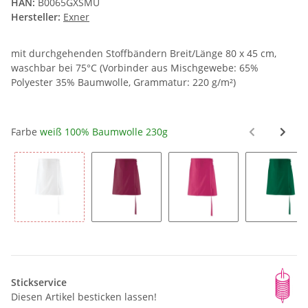
HAN:
B0065GXSMU
Hersteller:
Exner
mit durchgehenden Stoffbändern Breit/Länge 80 x 45 cm,
waschbar bei 75°C (Vorbinder aus Mischgewebe: 65%
Polyester 35% Baumwolle, Grammatur: 220 g/m²)
Farbe
weiß 100% Baumwolle 230g
weiß 100% Baumwolle 215g
bordeaux
hot pink
flasc
Stickservice
Diesen Artikel besticken lassen!