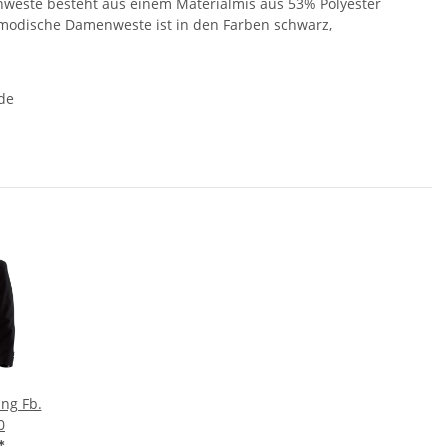
menweste besteht aus einem Materialmis aus 53% Polyester
 modische Damenweste ist in den Farben schwarz,
de
ng Fb.
0
*