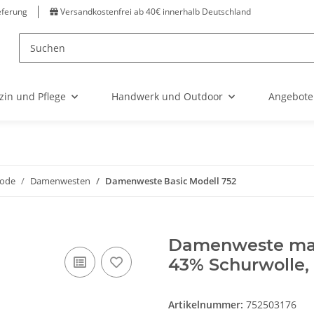
eferung
Versandkostenfrei ab 40€ innerhalb Deutschland
zin und Pflege
Handwerk und Outdoor
Angebote
ode
Damenwesten
Damenweste Basic Modell 752
Damenweste mari
43% Schurwolle,
Artikelnummer:
752503176