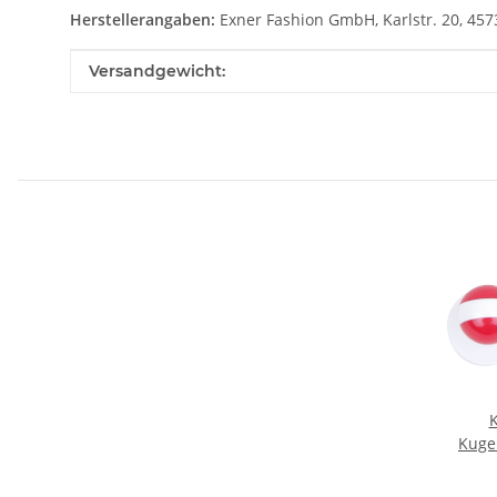
Herstellerangaben:
Exner Fashion GmbH, Karlstr. 20, 457
Produkteigenschaft
Wert
Versandgewicht:
Kuge
908 3 