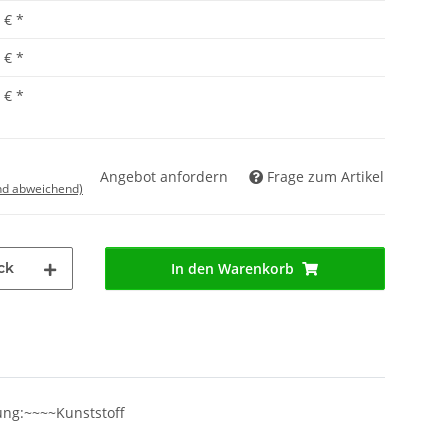
 €
*
 €
*
 €
*
Angebot anfordern
Frage zum Artikel
nd abweichend)
ck
In den Warenkorb
ung:~~~~Kunststoff