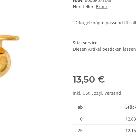
HAN:
B00BP571UG
Hersteller:
Exner
12 Kugelknöpfe passend für a
Stickservice
Diesen Artikel besticken lassen
13,50 €
inkl. USt. , zzgl.
Versand
ab
Stück
10
12,83
25
12,15