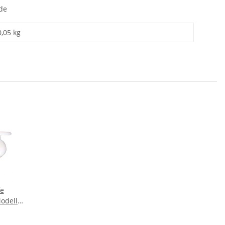
de
0,05 kg
e
odell
Spicy