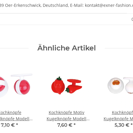
39 Oer-Erkenschwick, Deutschland, E-Mail: kontakt@exner-fashion.
Ähnliche Artikel
Kochknöpfe
Kochknöpfe Motiv
Kochknöpf
lknöpfe Modell
Kugelknöpfe Modell
Kugelknöpfe M
teilig Österreich
928 Paprika
908 weiß mit 
7,10 €
*
7,60 €
*
5,30 €
*