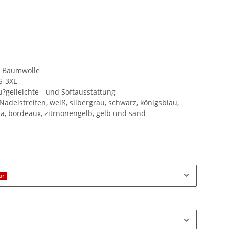
 Baumwolle
S-3XL
?gelleichte - und Softausstattung
Nadelstreifen, weiß, silbergrau, schwarz, königsblau,
tta, bordeaux, zitrnonengelb, gelb und sand
ar