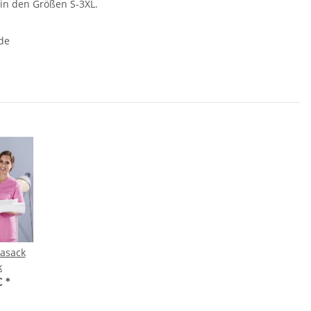
 in den Größen S-3XL.
de
kasack
k
€
*