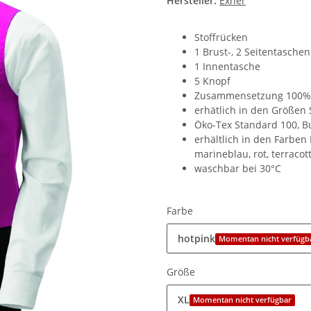
Hersteller:
Exner
Stoffrücken
1 Brust-, 2 Seitentaschen
1 Innentasche
5 Knopf
Zusammensetzung 100%
erhätlich in den Größen 
Öko-Tex Standard 100, Bu
erhältlich in den Farben 
marineblau, rot, terraco
waschbar bei 30°C
Farbe
hotpink
Momentan nicht verfügb
Größe
XL
Momentan nicht verfügbar