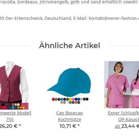
erracotta, bordeaux, zitrnonengelb, gelb und sand erhältlich sowohl
39 Oer-Erkenschwick, Deutschland, E-Mail: kontakt@exner-fashion.
Ähnliche Artikel
nweste Modell
Cap Basecap
Exner Schlupf
755
Kochmütze
OP-Kasac
26,20 €
*
10,71 €
*
ab
23,44 